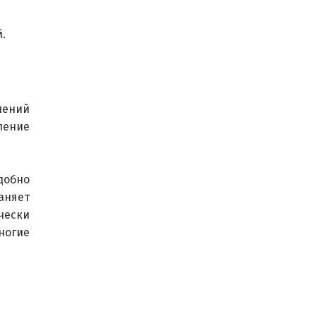
.
нений 
ление 
добно 
няет 
чески 
ногие 