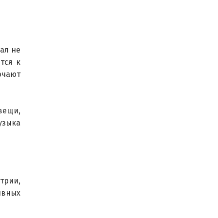
ал не 
тся к 
ючают 
ещи, 
зыка 
трии, 
ивных 