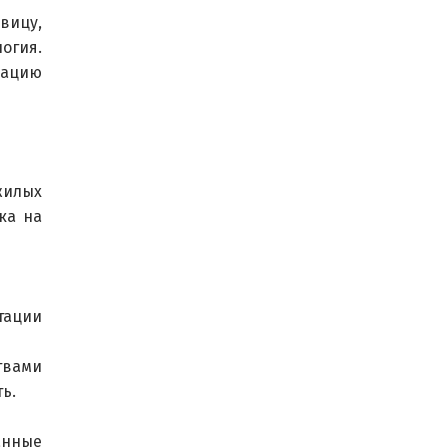
вицу, 
огия. 
дацию 
жилых 
ка на 
тации 
твами 
ь.
анные 