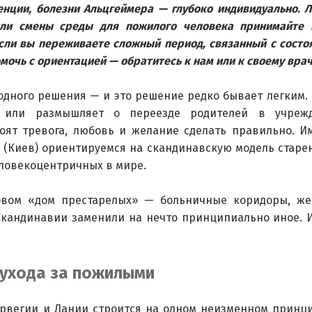
нции, болезни Альцгеймера — глубоко индивидуально. 
или смены среды для пожилого человека принимайте 
сли вы переживаете сложный период, связанный с состо
мочь с ориентацией — обратитесь к нам или к своему врач
дного решения — и это решение редко бывает легким. 
 или размышляет о переезде родителей в учрежд
тоят тревога, любовь и желание сделать правильно. И
 (Киев) ориентируемся на скандинавскую модель старе
еловекоцентричных в мире.
овом «дом престарелых» — больничные коридоры, же
кандинавии заменили на нечто принципиально иное. И
ухода за пожилыми
рвегии и Дании строится на одном неизменном принц