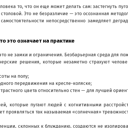
овека то, что он еще может делать сам: застегнуть пуго
 столовой. Это не безразличие — это осознанная методол
самостоятельности непосредственно замедляет дегра
то это означает на практике
это не замки и ограничения. Безбарьерная среда для по
нерские решения, которые незаметно страхуют челове
соты на полу;
дного передвижения на кресле-коляске;
нтрастного цвета относительно стен — для лучшей ориен
ней, которые пугают людей с когнитивными расстройс
жет проявляться так называемая «солнечная» тревожност
менции, склонных к блужданию, создаются не изолиров