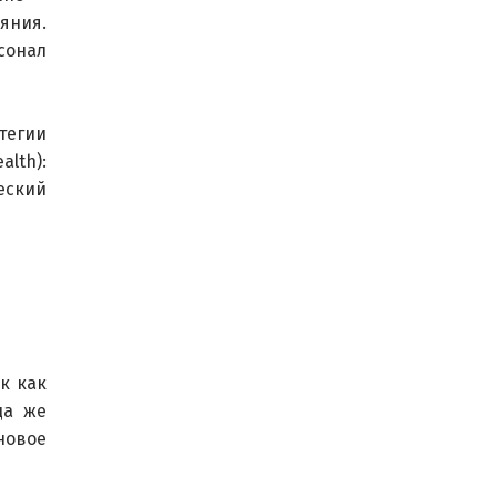
яния. 
сонал 
тегии 
lth): 
еский 
к как 
да же 
новое 