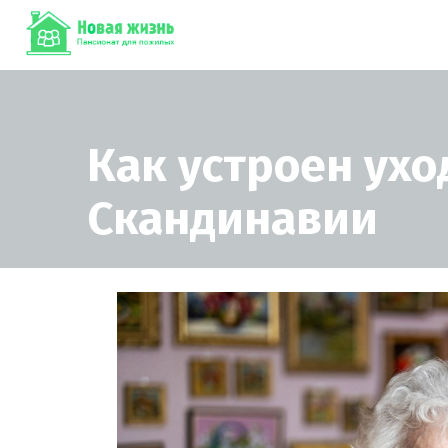
Как устроен ух
Скандинавии