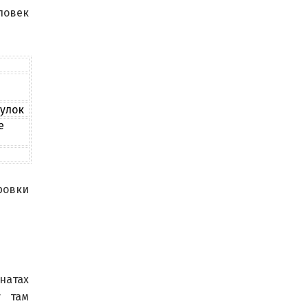
ловек 
гулок
е
овки 
натах 
 там 