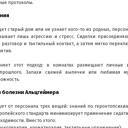
ные протоколы.
ния
ет старый дом или не узнает кого-то из родных, персон
зывает лишь агрессию и стресс. Сиделки присоединяю
 разговор и тактильный контакт, а затем мягко перекл
ятия.
лняет этот подход: в комнатах размещают личные в
прошлого. Запахи свежей выпечки или любимая му
вожность.
 болезни Альцгеймера
ет от персонала трех вещей: знаний по геронтопсихиа
вропейского стандарта минимизирует применение седат
одимости. Вместо этого:
зыкотерапия, ароматерапия, тактильные упражнения);