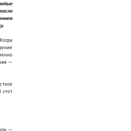
Любые 
после 
янием 
у.
Когда 
ение 
менно 
ния — 
сткое 
 этот 
ипе — 