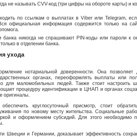
гда не называть CVV-код (три цифры на обороте карты) и ко
ходить по ссылкам о выплатах в Viber или Telegram, есл
Вся официальная информация содержится только на сай
опомога.
и банка никогда не спрашивают PIN-коды или пароли к о
олько в отделении банка.
ия ухода
рмление нотариальной доверенности. Она позволяет 
ударственных органах, переоформлять выплаты или пол
но для маломобильных людей. Также стоит настроить ш
прощает процедуру идентификации в ЦНАП и органах соцз
е оригиналы.
беспечить круглосуточный присмотр, стоит обратит
уживания по новому месту жительства. Социальные рабо
боркой и оформлением субсидий. Для этого необходимо п
ы.
ти Швеции и Германии, доказывает эффективность сохра