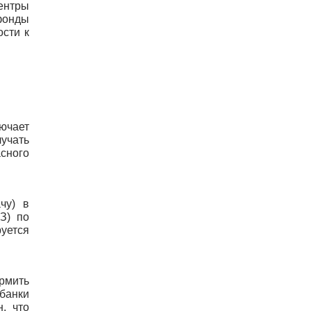
ентры 
фонды 
сти к 
ючает 
учать 
сного 
чу) в 
З) по 
ется 
рмить 
банки 
, что 