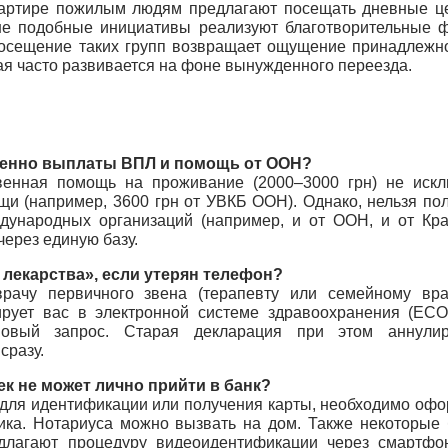
вартире пожилым людям предлагают посещать дневные ц
ине подобные инициативы реализуют благотворительные 
Посещение таких групп возвращает ощущение принадлежно
я часто развивается на фоне вынужденного переезда.
менно выплаты ВПЛ и помощь от ООН?
венная помощь на проживание (2000–3000 грн) не искл
 (например, 3600 грн от УВКБ ООН). Однако, нельзя пол
ународных организаций (например, и от ООН, и от Кра
через единую базу.
 лекарства», если утерян телефон?
рачу первичного звена (терапевту или семейному вра
рует вас в электронной системе здравоохранения (ЕСО
овый запрос. Старая декларация при этом аннулиру
сразу.
к не может лично прийти в банк?
 для идентификации или получения карты, необходимо офо
ика. Нотариуса можно вызвать на дом. Также некоторые 
длагают процедуру видеоидентификации через смартфон