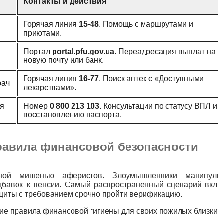
Контакты и действия
Горячая линия
15-48
. Помощь с маршрутами и
приютами.
Портал
portal.pfu.gov.ua
. Переадресация выплат на
новую почту или банк.
Горячая линия
16-77
. Поиск аптек с «Доступными
рач
лекарствами».
ая
Номер
0 800 213 103
. Консультации по статусу ВПЛ и
восстановлению паспорта.
равила финансовой безопасности
ной мишенью аферистов. Злоумышленники манипули
бавок к пенсии. Самый распространенный сценарий вкл
ащиты с требованием срочно пройти верификацию.
ие правила финансовой гигиены для своих пожилых близки