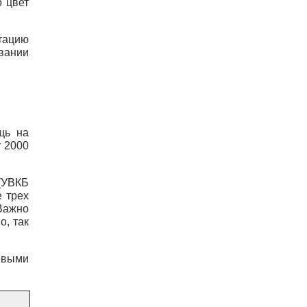
 цвет 
тацию 
вании 
щь на 
 2000 
(УВКБ 
 трех 
Важно 
, так 
евыми 