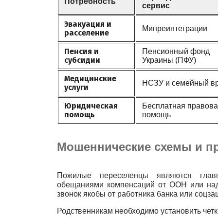
Потребность
сервис
Эвакуация и
Минреинтеграции
расселение
Пенсия и
Пенсионный фонд
субсидии
Украины (ПФУ)
Медицинские
НСЗУ и семейный в
услуги
Юридическая
Бесплатная правов
помощь
помощь
Мошеннические схемы и п
Пожилые переселенцы являются глав
обещаниями компенсаций от ООН или над
звонок якобы от работника банка или соцз
Родственникам необходимо установить четк