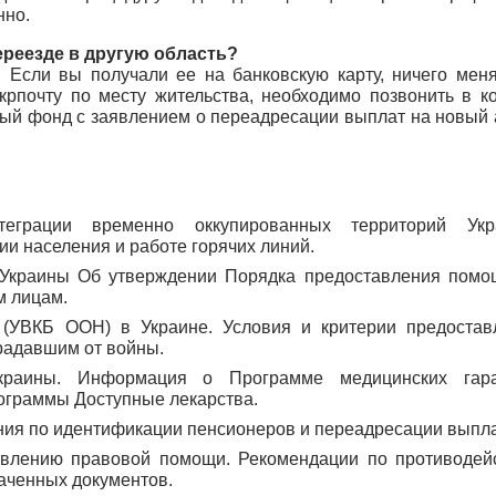
нно.
реезде в другую область?
. Если вы получали ее на банковскую карту, ничего меня
рпочту по месту жительства, необходимо позвонить в ко
ный фонд с заявлением о переадресации выплат на новый 
еграции временно оккупированных территорий Укра
и населения и работе горячих линий.
 Украины Об утверждении Порядка предоставления помо
 лицам.
(УВКБ ООН) в Украине. Условия и критерии предостав
радавшим от войны.
краины. Информация о Программе медицинских гаран
рограммы Доступные лекарства.
ия по идентификации пенсионеров и переадресации выпла
авлению правовой помощи. Рекомендации по противодей
аченных документов.