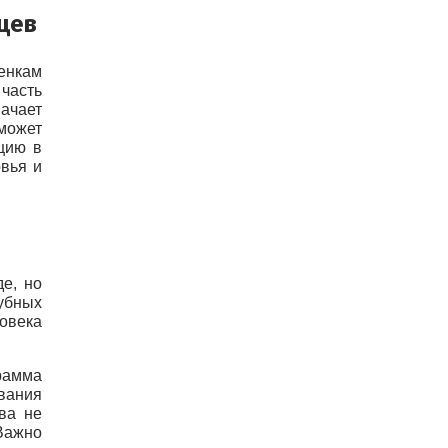
цев
нкам 
часть 
ачает 
может 
цию в 
вья и 
е, но 
убных 
овека 
рамма 
вания 
ва не 
Важно 