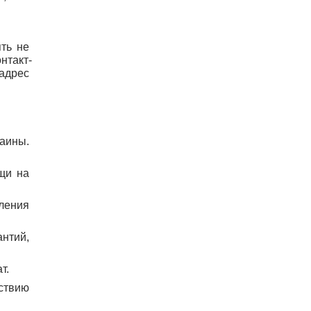
ть не 
нтакт-
адрес 
ины. 
щи на 
ления 
тий, 
т.
ствию 