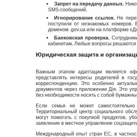
Запрет на передачу данных.
 Нико
SMS-сообщений.
Игнорирование ссылок.
 Не пере
поступили от незнакомых номеров. 
доменом .gov.ua или на платформе єД
Банковская проверка.
 Сотрудник
кабинетам. Любые вопросы решаются т
Юридическая защита и организац
Важным этапом адаптации является офо
представлять интересы родителей в гос
корреспонденцию. Это особенно актуаль
документов через приложение Дія. Это у
без необходимости носить с собой бумажны
Если семья не может самостоятельно о
Территориальный центр социального обсл
могут помогать с покупкой продуктов, у
заявление в местное управление соцзащит
Международный опыт стран ЕС, в частнос