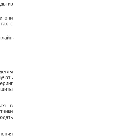
ды из 
и они 
тах с 
нлайн-
детям 
учать 
еринг 
ащиты 
ься в 
тники 
одать 
нения 