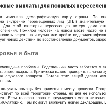
жные выплаты для пожилых переселен
ов изменила демографическую карту страны. По оце
она внутренне перемещенных лиц (ВПЛ) значительную 
. Для этой категории переселенцев потеря дома озн
еспечения. Пожилой человек на новом месте часто не 
тановить рецепт на инсулин или пройти видеоидентифика
ет четких действий по восстановлению документов, здоро
ровья и быта
чевидные проблемы. Родственники часто заботятся о ед
таршего возраста. Критически важно проверить наличие з
ля слухового аппарата. Потеря этих вещей делает чел
анным.
получать помощь без привязки к месту прописки. Прог
ействует по всей территории страны, но для ее использо
пт. Если телефон врача с предыдущего места жительст
амбулаторию. Там помогут заключить новую декларацию. 