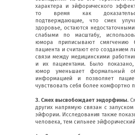
характера и эйфорического эффект
то время как доказательст
подтверждающие, что смех улучш
здоровье, остаются недостаточными
слабыми по масштабу, использов
юмора приписывают смягчению б
пациента и считают его созданием л
связи между медицинскими работни
и их пациентами. 
Было показано,
юмор уменьшает формальный об
информацией и позволяет пациен
чувствовать себя более комфортно 
3. Смех высвобождает эндорфины.
С
других напрямую связан с запуском
эйфории. 
Исследования также показ
человека, тем сильнее эйфорически