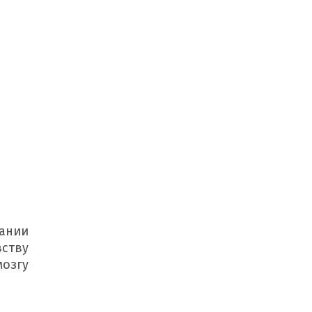
ании 
ству 
озгу 