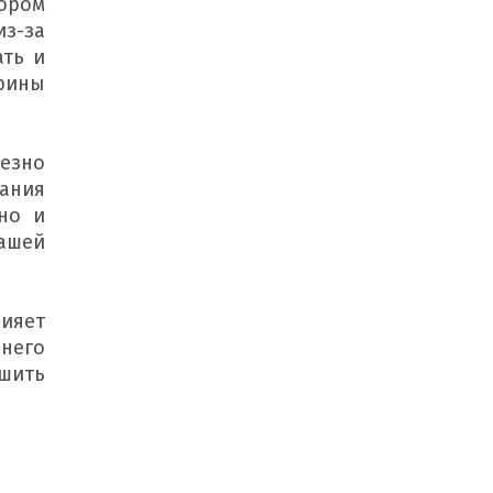
ором 
з-за 
ть и 
ины 
езно 
ания 
но и 
ашей 
ияет 
 него 
шить 