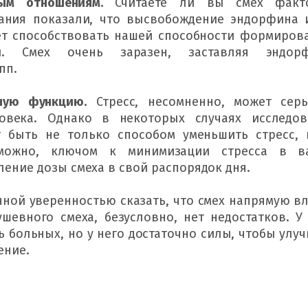
ным отношениям. 
Считаете ли вы смех факт
ания показали, что высвобождение эндорфина и
ет способствовать нашей способности формирова
и. 
Смех очень заразен, заставляя эндорф
пп.
ную функцию.
Стресс, несомненно, может серь
овека. 
Однако в некоторых случаях исследов
 быть не только способом уменьшить стресс, 
можно, ключом к минимизации стресса в в
ение дозы смеха в свой распорядок дня.
чной уверенностью сказать, что смех напрямую вл
ушевного смеха, безусловно, нет недостатков. 
У
 больных, но у него достаточно силы, чтобы улуч
ение.