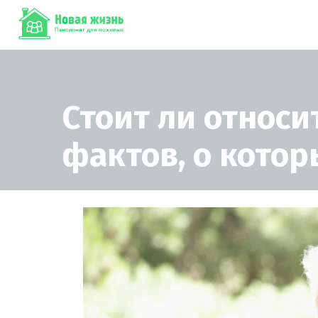
Стоит ли относи
фактов, о кото