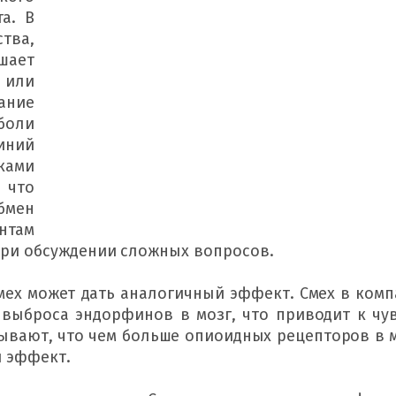
а. 
В 
ва, 
ает 
 или 
ание 
оли 
иний 
ками 
 что 
мен 
там 
при обсуждении сложных вопросов.
мех может дать аналогичный эффект. 
Смех в комп
 выброса эндорфинов в мозг, что приводит к чув
ывают, что чем больше опиоидных рецепторов в м
й эффект.