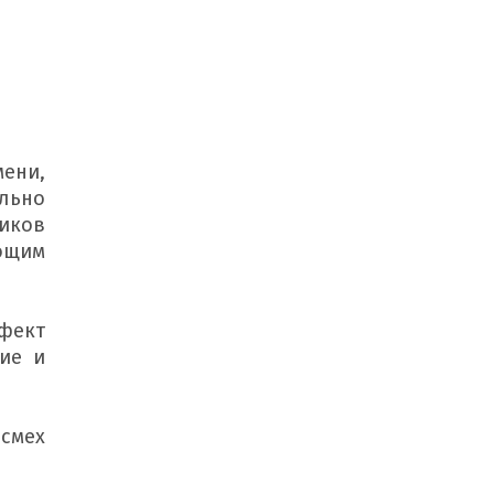
ени, 
льно 
иков 
ющим 
фект 
ие и 
смех 