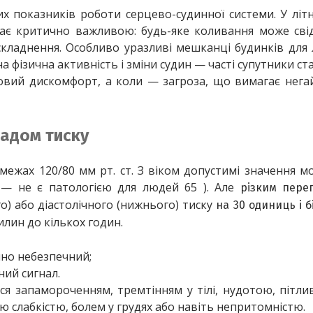
х показників роботи серцево-судинної системи. У літ
стає критично важливою: будь-яке коливання може сві
ладнення. Особливо уразливі мешканці будинків для л
 фізична активність і зміни судин — часті супутники ста
овий дискомфорт, а коли — загроза, що вимагає нега
адом тиску
ежах 120/80 мм рт. ст. З віком допустимі значення м
 — не є патологією для людей 65 ). Але 
різким пере
о) або діастолічного (нижнього) тиску 
на 30 одиниць і б
илин до кількох годин.
йно небезпечний;
ний сигнал.
 запамороченням, тремтінням у тілі, нудотою, пітлив
 слабкістю, болем у грудях або навіть непритомністю.