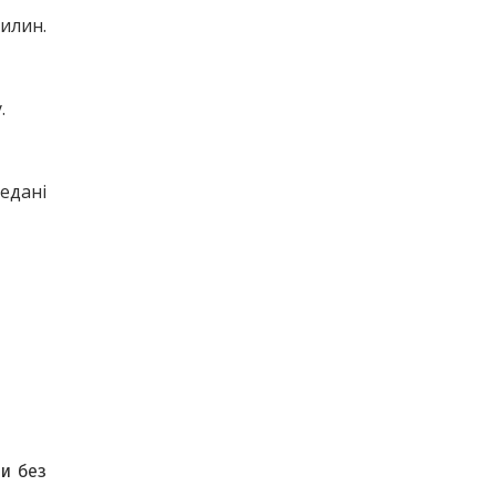
вилин.
.
едані 
и без 