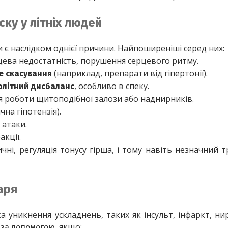
ку у літніх людей
и є наслідком однієї причини. Найпоширеніші серед них:
рцева недостатність, порушення серцевого ритму.
 (наприклад, препарати від гіпертонії).
ке скасування
, особливо в спеку.
олітний дисбаланс
я роботи щитоподібної залози або наднирників.
чна гіпотензія).
 атаки.
акції.
чні, регуляція тонусу гірша, і тому навіть незначний т
аря
уникнення ускладнень, таких як інсульт, інфаркт, ни
, якщо:
 за допомогою