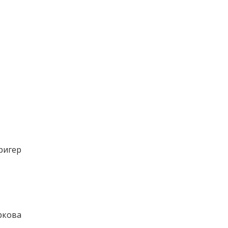
ригер 
ркова 