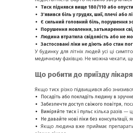
Тиск піднявся вище 180/110 або опуст
З'явився біль у грудях, шиї, плечі або лі
Є сильний головний біль, порушення з
Порушення мовлення, затьмарення свід
Людина втратила свідомість або не мо
Застосовані ліки не діють або стан по
У будинку для літніх людей усі ці симпт
медичному фахівцю. Не можна чекати, що
Що робити до приїзду лікаря
Якщо тиск різко підвищився або знизився
Посадіть або покладіть людину в зруч
, пос
Забезпечте доступ свіжого повітря
 кілька разів — 
Виміряйте тиск і пульс
, 
Не давайте нові ліки без консультації
Якщо людина вже приймає препарат