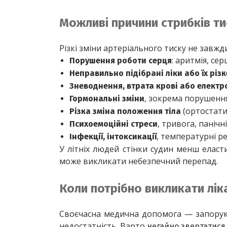
Можливі причини стрибків тис
Різкі зміни артеріального тиску не завжд
: аритмія, се
Порушення роботи серця
Неправильно підібрані ліки або їх різ
Зневоднення, втрата крові або електр
, зокрема порушенн
Гормональні зміни
 (ортостати
Різка зміна положення тіла
, тривога, панічні
Психоемоційні стреси
, температурні ре
Інфекції, інтоксикації
У літніх людей стінки судин менш еласти
може викликати небезпечний перепад.
Коли потрібно викликати лік
Своєчасна медична допомога — запорука 
недостатність. Варто 
негайно звертатися