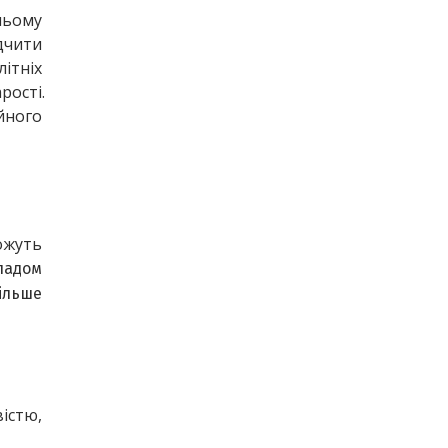
ньому 
дчити 
ітніх 
рості.
йного 
ожуть 
падом
ільше 
істю, 