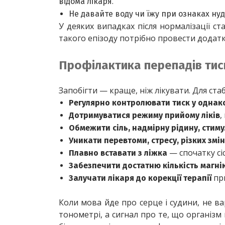
.
відома лікаря
Не давайте воду чи їжу при ознаках ну
У деяких випадках після нормалізації ста
такого епізоду потрібно провести додат
Профілактика перепадів тис
Запобігти — краще, ніж лікувати. Для стаб
Регулярно контролювати тиск у однак
,
Дотримуватися режиму прийому ліків
Обмежити сіль, надмірну рідину, стиму
Уникати перевтоми, стресу, різких змі
 — спочатку сі
Плавно вставати з ліжка
Забезпечити достатню кількість магнію
 пр
Залучати лікаря до корекції терапії
Коли мова йде про серце і судини, не в
тонометрі, а сигнал про те, що організм