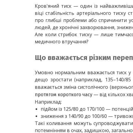
Кров'яний тиск — один із найважливіши
віці стабільність артеріального тиску 
про глибші проблеми або спричинити уск
людей, де хронічні захворювання, знижена
Але коли стрибок тиску — лише тимчас
медичного втручання?
Що вважається різким переп
Умовно нормальним вважається тиск у м
дещо зростати (наприклад, 135–140/85
вважається зміна систолічного (верхньог
 — від кількох хв
протягом короткого часу
Наприклад:
підйом із 125/80 до 170/100 — потенці
зниження з 140/90 до 100/60 — тривож
Такі коливання можуть супроводжуватися
потемнінням в очах, задишкою, загальною