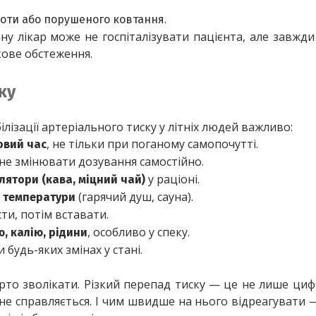
.
доти або порушеного ковтання
ну лікар може не госпіталізувати пацієнта, але завжди 
кове обстеження.
ку
ілізації артеріального тиску у літніх людей важливо:
, не тільки при поганому самопочутті.
овий час
 не змінювати дозування самостійно.
 у раціоні.
лятори (кава, міцний чай)
 (гарячий душ, сауна).
н температури
сти, потім вставати.
, особливо у спеку.
, калію, рідини
и будь-яких змінах у стані.
арто зволікати. Різкий перепад тиску — це не лише циф
 не справляється. І чим швидше на нього відреагувати 