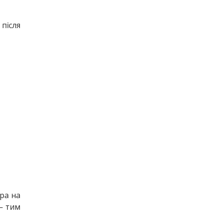
після 
ра на 
— тим 