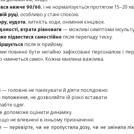
, і не нормалізується протягом 15–20 х
ився нижче 90/60
, особливо у стані спокою.
вій руці
, хиткість ходи, оніміння кінцівок.
ору, нудота
 — можливі симптоми інсульту
омості, втрата рівноваги
 після перепаду тиску.
же підвестися самостійно
 після їх прийому.
гіршується
оми повинні бути негайно зафіксовані персоналом і пер
 «минеться само». Кожна хвилина важлива.
 — головне не панікувати й діяти послідовно:
, не дозволяйте їй різко вставати.
не положення
лабте одяг.
це допоможе оцінити динаміку.
якщо не впевнені в їхньому призначенні.
и — 
перевірте, чи не пропустила дозу, чи не змінила лік