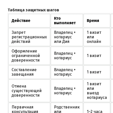
Таблица защитных шагов
Кто
Действие
Время
выполняет
Запрет
Владелец +
1 визит
регистрационных
нотариус
или
действий
или Дия
онлайн
Оформление
Владелец +
ограниченной
1 визит
нотариус
доверенности
Составление
Владелец +
1 визит
завещания
нотариус
1 визит
Отмена
Владелец +
или
существующей
нотариус
выезд
доверенности
нотариуса
Первичная
Родственник
консультация
или
1–2 часа