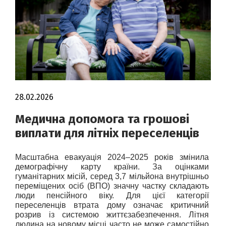
28.02.2026
Медична допомога та грошові
виплати для літніх переселенців
Масштабна евакуація 2024–2025 років змінила 
демографічну карту країни. За оцінками 
гуманітарних місій, серед 3,7 мільйона внутрішньо 
переміщених осіб (ВПО) значну частку складають 
люди пенсійного віку. Для цієї категорії 
переселенців втрата дому означає критичний 
розрив із системою життєзабезпечення. Літня 
людина на новому місці часто не може самостійно 