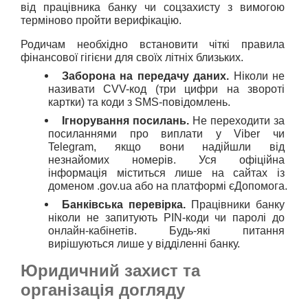
від працівника банку чи соцзахисту з вимогою 
терміново пройти верифікацію.
Родичам необхідно встановити чіткі правила 
фінансової гігієни для своїх літніх близьких.
Заборона на передачу даних.
 Ніколи не 
називати CVV-код (три цифри на звороті 
картки) та коди з SMS-повідомлень.
Ігнорування посилань.
 Не переходити за 
посиланнями про виплати у Viber чи 
Telegram, якщо вони надійшли від 
незнайомих номерів. Уся офіційна 
інформація міститься лише на сайтах із 
доменом .gov.ua або на платформі єДопомога.
Банківська перевірка.
 Працівники банку 
ніколи не запитують PIN-коди чи паролі до 
онлайн-кабінетів. Будь-які питання 
вирішуються лише у відділенні банку.
Юридичний захист та
організація догляду