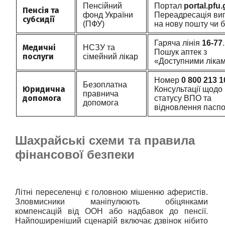
Пенсійний
Портал
portal.pfu
Пенсія та
фонд України
Переадресація ви
субсидії
(ПФУ)
на нову пошту чи б
Гаряча лінія
16-77
.
Медичні
НСЗУ та
Пошук аптек з
послуги
сімейний лікар
«Доступними лікам
Номер
0 800 213 1
Безоплатна
Юридична
Консультації щодо
правнича
допомога
статусу ВПО та
допомога
відновлення паспо
Шахрайські схеми та правила
фінансової безпеки
Літні переселенці є головною мішенню аферистів. 
Зловмисники маніпулюють обіцянками 
компенсацій від ООН або надбавок до пенсії. 
Найпоширеніший сценарій включає дзвінок нібито 