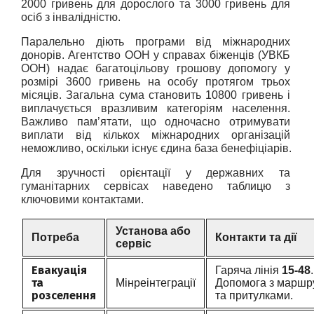
2000 гривень для дорослого та 3000 гривень для 
осіб з інвалідністю.
Паралельно діють програми від міжнародних 
донорів. Агентство ООН у справах біженців (УВКБ 
ООН) надає багатоцільову грошову допомогу у 
розмірі 3600 гривень на особу протягом трьох 
місяців. Загальна сума становить 10800 гривень і 
виплачується вразливим категоріям населення. 
Важливо пам’ятати, що одночасно отримувати 
виплати від кількох міжнародних організацій 
неможливо, оскільки існує єдина база бенефіціарів.
Для зручності орієнтації у державних та 
гуманітарних сервісах наведено таблицю з 
ключовими контактами.
Установа або
Потреба
Контакти та дії
сервіс
Евакуація
Гаряча лінія
15-48
.
та
Мінреінтеграції
Допомога з маршр
розселення
та притулками.