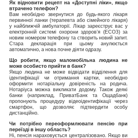
Як відновити рецепт на «Доступні ліки», якщо 
втрачено телефон?
Вам необхідно звернутися до будь-якого лікаря 
первинної ланки (терапевта або сімейного лікаря) 
у найближчій амбулаторії. Лікар зареєструє вас у 
електронній системі охорони здоров'я (ЕСОЗ) за 
новим номером телефону та створить новий запит. 
Стара декларація при цьому анулюється 
автоматично, а нова почне діяти одразу.
Що робити, якщо маломобільна людина не 
може особисто прийти в банк?
Якщо людина не може відвідати відділення для 
ідентифікації чи отримання картки, необхідно 
оформити нотаріальну довіреність на родича. 
Нотаріуса можна викликати додому. Також деякі 
банки (наприклад, ПриватБанк та Ощадбанк) 
пропонують процедуру відеоідентифікації через 
смартфон, що дозволяє підтвердити особу 
дистанційно.
Чи потрібно переоформлювати пенсію при 
переїзді в іншу область?
Ні, пенсія нараховується централізовано. Якщо ви 