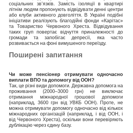
соціальних зв’язків. Замість ізоляції в квартирі 
літнім людям пропонують відвідувати денні центри 
або клуби активного довголіття. В Україні подібні 
ініціативи реалізують благодійні фонди «Карітас» 
та Товариство Червоного Хреста. Відвідування 
таких груп повертає відчуття приналежності до 
громади та запобігає депресії, яка часто 
розвивається на фоні вимушеного переїзду.
Поширені запитання
Чи може пенсіонер отримувати одночасно 
виплати ВПО та допомогу від ООН?
Так, це різні види допомоги. Державна допомога на 
проживання (2000–3000 грн) не виключає 
отримання міжнародної грошової допомоги 
(наприклад, 3600 грн від УВКБ ООН). Проте, не 
можна отримувати допомогу одночасно від кількох 
міжнародних організацій (наприклад, і від ООН, і 
від Червоного Хреста), оскільки вони перевіряють 
дублікацію через єдину базу.