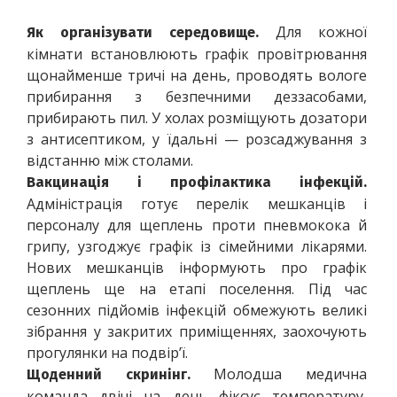
 Для кожної 
Як організувати середовище.
кімнати встановлюють графік провітрювання 
щонайменше тричі на день, проводять вологе 
прибирання з безпечними деззасобами, 
прибирають пил. У холах розміщують дозатори 
з антисептиком, у їдальні — розсаджування з 
відстанню між столами.
Вакцинація і профілактика інфекцій.
Адміністрація готує перелік мешканців і 
персоналу для щеплень проти пневмокока й 
грипу, узгоджує графік із сімейними лікарями. 
Нових мешканців інформують про графік 
щеплень ще на етапі поселення. Під час 
сезонних підйомів інфекцій обмежують великі 
зібрання у закритих приміщеннях, заохочують 
прогулянки на подвір’ї.
 Молодша медична 
Щоденний скринінг.
команда двічі на день фіксує температуру, 