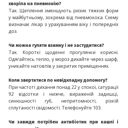
хворіла на пневмонію?
Так. Щеплення зменшують ризик тяжких форм 
у майбутньому, зокрема від пневмокока. Схему 
визначає лікар з урахуванням віку і попередніх 
доз.
Чи можна гуляти взимку і не застудитися?
Так. Короткі щоденні прогулянки корисні. 
Одягайтесь тепло, у мороз дихайте через шарф, 
уникайте натовпів у закритих приміщеннях.
Коли звертатися по невідкладну допомогу?
При частоті дихання понад 22 у спокої, сатурації 
92 відсотки і нижче, вираженій задишці, 
синюшності губ, непритомності, різкій 
сплутаності свідомості. Телефонуйте 103.
Чи завжди потрібен антибіотик при кашлі і 