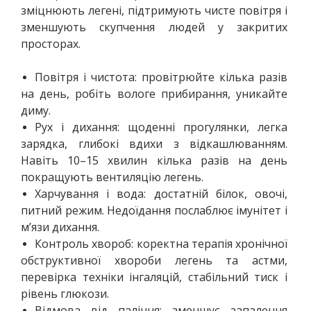
зміцнюють легені, підтримують чисте повітря і 
зменшують скупчення людей у закритих 
просторах.
Повітря і чистота: провітрюйте кілька разів 
на день, робіть вологе прибирання, уникайте 
диму.
Рух і дихання: щоденні прогулянки, легка 
зарядка, глибокі вдихи з відкашлюванням. 
Навіть 10–15 хвилин кілька разів на день 
покращують вентиляцію легень.
Харчування і вода: достатній білок, овочі, 
питний режим. Недоїдання послаблює імунітет і 
м’язи дихання.
Контроль хвороб: коректна терапія хронічної 
обструктивної хвороби легень та астми, 
перевірка техніки інгаляцій, стабільний тиск і 
рівень глюкози.
Відмова від паління: зменшує запалення 