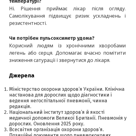
температурі?
Ні. Рішення приймає лікар після огляду. 
Самолікування підвищує ризик ускладнень і 
резистентності.
Чи потрібен пульсоксиметр удома?
Корисний людям із хронічними хворобами 
легень або серця. Допомагає вчасно помітити 
зниження сатурації і звернутися до лікаря.
Джерела
Міністерство охорони здоров’я України. Клінічна
настанова для дорослих щодо діагностики і
ведення негоспітальної пневмонії, чинна
редакція.
Національний інститут здоров’я й якості
медичної допомоги Великої Британії. Пневмонія у
дорослих. Оновлення 2025 року.
Всесвітня організація охорони здоров’я.
Позиційні документи щодо пневмококових