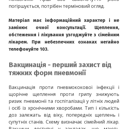
погіршується, потрібен терміновий огляд.
Матеріал має інформаційний характер і не 
замінює очної консультації. Щеплення, 
обстеження і лікування узгоджуйте з сімейним 
лікарем. При небезпечних ознаках негайно 
телефонуйте 103.
Вакцинація - перший захист від
тяжких форм пневмонії
Вакцинація проти пневмококової інфекції і 
щорічне щеплення проти грипу знижують 
ризик пневмонії та госпіталізації у літніх людей 
і осіб із хронічними хворобами. Тип і кількість 
доз залежать від віку, попередніх щеплень і 
супутніх станів. Схему визначає сімейний лікар. 
Вакцини доступні у закладах, що мають 