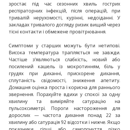
зростає під час сезонних хвиль гострих 
респіраторних інфекцій, після операцій, при 
тривалій нерухомості, курінні, недоїданні. У 
закладах тривалого догляду ризик вищий через 
тісні контакти і обмежене провітрювання.
Симптоми у старших можуть бути нетипові. 
Висока температура трапляється не завжди. 
Частіше з’являються слабкість, новий або 
посилений кашель із мокротинням, біль у 
грудях при диханні, прискорене дихання, 
сплутаність свідомості, зниження апетиту. 
Домашня оцінка проста і корисна для раннього 
звернення. Порахуйте вдихи у спокої за одну 
хвилину та виміряйте сатурацію на 
пульсоксиметрі. Пороги настороження для 
дорослих — частота дихання понад 22 за 
хвилину або сатурація 92 відсотки і нижче. Якщо 
показники гірші або самопочуття різко 