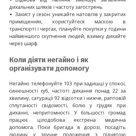
дихальних шляхів і частоту загострень.
Захист у сезон: уникайте натовпів у закритих 
приміщеннях, користуйтеся маскою в 
транспорті і чергах, плануйте покупки у години 
найменшого скупчення людей, взимку дихайте 
через шарф.
Коли діяти негайно і як
організувати допомогу
Негайно телефонуйте 103 при задишці у спокої, 
синюшності губ, частоті дихання понад 22 за 
хвилину, сатурації 92 відсотки і нижче, раптовій 
сплутаності свідомості, болю у грудях при 
диханні, непритомності. У більшості громад 
працює цілодобова екстрена медична 
допомога. Поки бригада в дорозі, посадіть 
людину у зручне положення з піднятою 