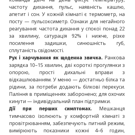
частоту дихання, пульс, наявність кашлю, 
апетит і сон. У кожній кімнаті є термометр, на 
посту — пульсоксиметр. Ознаки для негайного 
реагування: частота дихання у спокої понад 22 
за хвилину, сатурація 92% і нижче, різке 
посилення задишки, синюшність губ, 
сплутаність свідомості.
 Ранкова 
Рух і харчування як щоденна звичка.
зарядка 10–15 хвилин, дві короткі прогулянки з 
опорою, прості дихальні вправи з 
відкашлюванням. У меню — достатньо білка та 
рідини, за потреби додають білкові перекуси. 
Паління в приміщеннях заборонено; для охочих 
кинути — індивідуальний план підтримки.
 Мешканця 
Дії при перших симптомах.
тимчасово ізолюють у комфортній кімнаті з 
провітрюванням, забезпечують питний режим, 
вимірюють показники кожні 4–6 годин, 