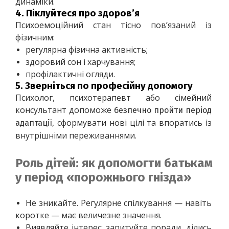
динаміки.
4.
Піклуйтеся про здоров’я
Психоемоційний стан тісно пов’язаний із 
фізичним:
регулярна фізична активність;
здоровий сон і харчування;
профілактичні огляди.
5.
Зверніться по професійну допомогу
Психолог, психотерапевт або сімейний 
консультант допоможе 
безпечно пройти період 
, сформувати нові цілі та впоратись із 
адаптації
внутрішніми переживаннями.
Роль дітей: як допомогти батькам
у період «порожнього гнізда»
Не зникайте. Регулярне спілкування — навіть 
коротке — має величезне значення.
Виявляйте інтерес: запитуйте поради, ділись 