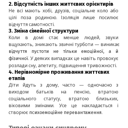
2.
Відсутність інших життєвих орієнтирів
Не всі мають хобі, друзів, соціальне коло або 
цілі поза родиною. Ізоляція лише посилює 
відчуття самотності.
3.
Зміна сімейної структури
Коли в домі стає менше людей, звуки 
вщухають, зникають звичні турботи — виникає 
відчуття пустоти не тільки емоційної, а й 
. У деяких випадках це навіть провокує 
фізичної
розлади сну, апетиту, підвищення тривожності.
4.
Нерівномірне проживання життєвих
етапів
Діти йдуть з дому, часто — одночасно з 
виходом батьків на пенсію, втратою 
соціального статусу, втратою близьких, 
віковими змінами. Усе це накладається і 
створює 
.
психоемоційне перевантаження
Типові ознаки синдрому