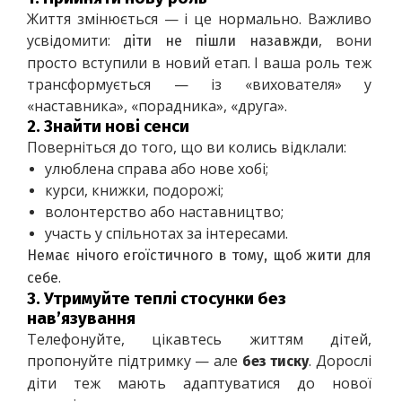
Життя змінюється — і це нормально. Важливо 
усвідомити: 
, вони 
діти не пішли назавжди
просто вступили в новий етап. І ваша роль теж 
трансформується — із «вихователя» у 
«наставника», «порадника», «друга».
2.
Знайти нові сенси
Поверніться до того, що ви колись відклали:
улюблена справа або нове хобі;
курси, книжки, подорожі;
волонтерство або наставництво;
участь у спільнотах за інтересами.
Немає нічого егоїстичного в тому, щоб жити для 
.
себе
3.
Утримуйте теплі стосунки без
нав’язування
Телефонуйте, цікавтесь життям дітей, 
пропонуйте підтримку — але 
. Дорослі 
без тиску
діти теж мають адаптуватися до нової 