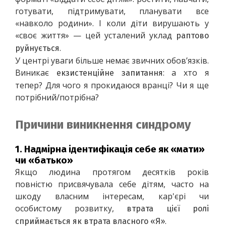
готувати, підтримувати, планувати все 
«навколо родини». І коли діти вирушають у 
«своє життя» — цей усталений уклад 
раптово 
.
руйнується
У центрі уваги більше немає звичних обов’язків. 
Виникає 
: а хто я 
екзистенційне запитання
тепер? Для чого я прокидаюся вранці? Чи я ще 
потрібний/потрібна?
Причини виникнення синдрому
1.
Надмірна ідентифікація себе як «мати»
чи «батько»
Якщо людина протягом десятків років 
повністю присвячувала себе дітям, часто на 
шкоду власним інтересам, кар'єрі чи 
особистому розвитку, 
втрата цієї ролі 
.
сприймається як втрата власного «Я»