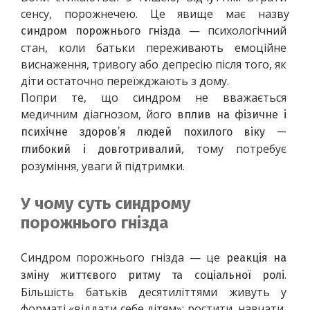
сенсу, порожнечею. Це явище має назву 
 — психологічний 
синдром порожнього гнізда
стан, коли батьки переживають емоційне 
виснаження, тривогу або депресію після того, як 
діти остаточно переїжджають з дому.
Попри те, що синдром не вважається 
медичним діагнозом, його 
вплив на фізичне і 
психічне здоров’я людей похилого віку — 
, тому потребує 
глибокий і довготривалий
розуміння, уваги й підтримки.
У чому суть синдрому
порожнього гнізда
Синдром порожнього гнізда — це 
реакція на 
. 
зміну життєвого ритму та соціальної ролі
Більшість батьків десятиліттями живуть у 
форматі «віддати себе дітям»: ростити, навчати, 