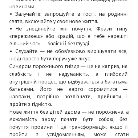
новинами.
Залучайте: запрошуйте в гості, на родинні 
свята, включайте у своє нове життя.
Не знецінюйте їхні почуття. Фрази типу 
«переживеш» або «радій, що в тебе нарешті 
вільний час» — 
.
болісні і безглузді
Слухайте — не обов’язково вирішувати все, 
іноді просто 
 уже лікує.
бути поруч
Синдром порожнього гнізда — це 
не каприз, не 
, а глибокий 
слабкість і не надуманість
внутрішній процес, що відбувається з багатьма 
батьками. Його не варто соромитися — 
навпаки, потрібно 
розпізнати, прийняти і 
.
пройти з гідністю
Нове життя без дітей вдома — не порожнеча, а 
, без 
можливість знову почати бути собою
почуття провини. І ця трансформація, якщо її 
пройти з усвідомленням, може стати 