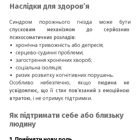
Наслідки для здоров’я
Синдром порожнього гнізда може бути 
спусковим механізмом до серйозних 
:
психосоматичних розладів
хронічна тривожність або депресія;
серцево-судинні проблеми;
загострення хронічних хвороб;
соціальна ізоляція;
ризик розвитку когнітивних порушень.
Особливо небезпечно, якщо 
людина не 
усвідомлює, що її стан пов’язаний з емоційною 
, і не отримує підтримки.
втратою
Як підтримати себе або близьку
людину
1.
Прийняти нову роль