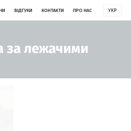
НИ
ВІДГУКИ
КОНТАКТИ
ПРО НАС
УКР
а за лежачими