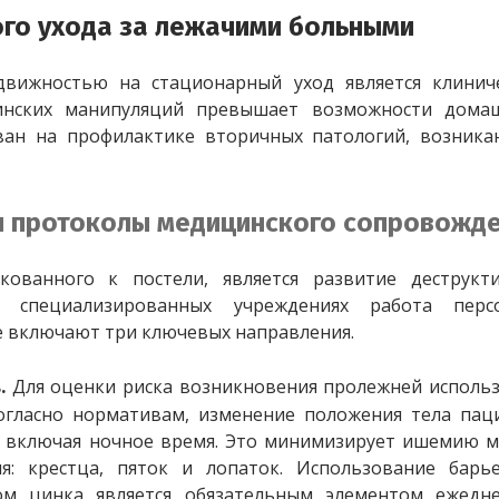
го ухода за лежачими больными
движностью на стационарный уход является клиниче
инских манипуляций превышает возможности домаш
ван на профилактике вторичных патологий, возника
и протоколы медицинского сопровожд
ованного к постели, является развитие деструкти
специализированных учреждениях работа персо
е включают три ключевых направления.
Для оценки риска возникновения пролежней использ
. 
огласно нормативам, изменение положения тела паци
 включая ночное время. Это минимизирует ишемию м
я: крестца, пяток и лопаток. Использование барье
ом цинка является обязательным элементом ежедне