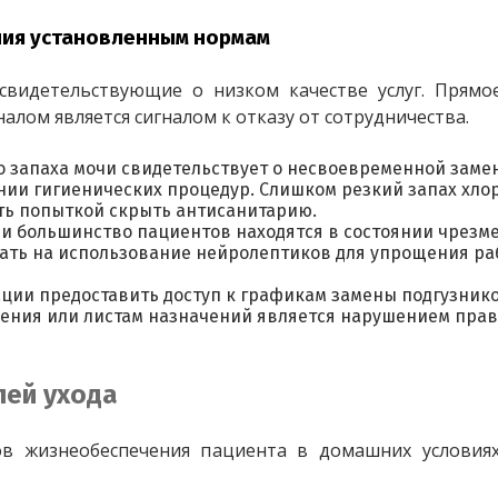
ния установленным нормам
свидетельствующие о низком качестве услуг. Прямое
лом является сигналом к отказу от сотрудничества.
о запаха мочи свидетельствует о несвоевременной заме
ии гигиенических процедур. Слишком резкий запах хло
ть попыткой скрыть антисанитарию.
ли большинство пациентов находятся в состоянии чрезм
вать на использование нейролептиков для упрощения р
ции предоставить доступ к графикам замены подгузнико
ения или листам назначений является нарушением прав
лей ухода
в жизнеобеспечения пациента в домашних условиях