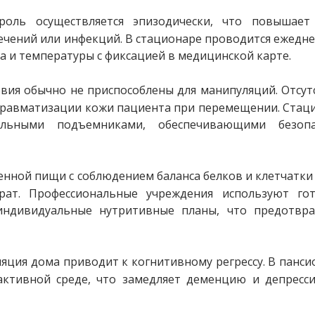
роль осуществляется эпизодически, что повышает 
ечений или инфекций. В стационаре проводится ежедн
а и температуры с фиксацией в медицинской карте.
вия обычно не приспособлены для манипуляций. Отсут
равматизации кожи пациента при перемещении. Стац
льными подъемниками, обеспечивающими безопа
нной пищи с соблюдением баланса белков и клетчатки
рат. Профессиональные учреждения используют гот
индивидуальные нутритивные планы, что предотвра
яция дома приводит к когнитивному регрессу. В панси
ктивной среде, что замедляет деменцию и депресси