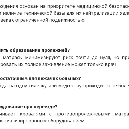
еждения основан на приоритете медицинской безопасн
 наличие технической базы для их нейтрализации явл
овека с ограниченной подвижностью.
ючить образование пролежней?
 матрасы минимизируют риск почти до нуля, но при
ровать их полное заживление может только врач.
достаточным для лежачих больных?
да на одну сиделку или медсестру приходится не боле
рудование при переезде?
ечивает кроватями с противопролежневыми матрас
пециализированным оборудованием.