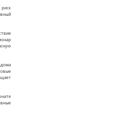
риск 
евный 
ствие 
ионар 
сную 
 дома 
овые 
щает 
онате 
вные 