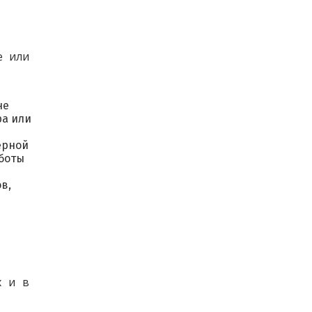
 или 
не
ра или
ерной
аботы
в,
 и в 