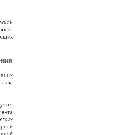
ской 
него 
ющих 
ения
вных 
нала 
уется 
ента 
ягких 
рной 
вной 