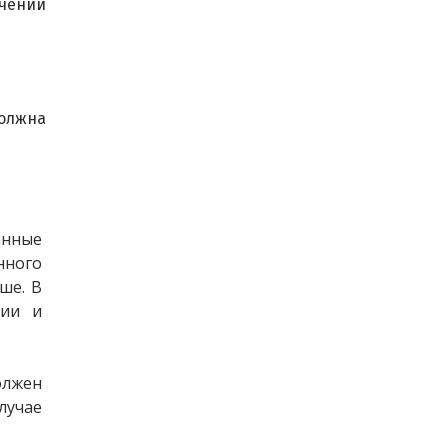
ючений
должна
нные 
нного 
ше. В 
ии и 
лжен 
лучае 