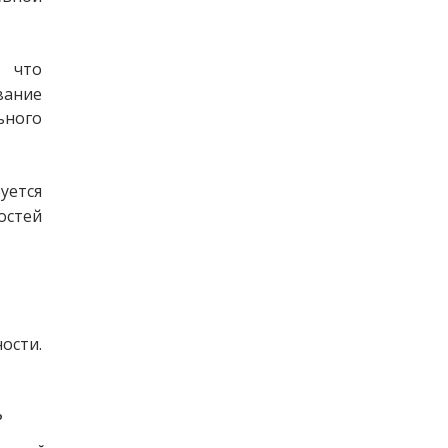
 что 
ание 
ьного 
уется 
остей 
ости. 
ь