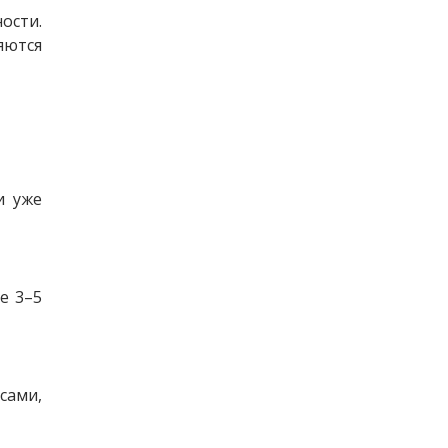
ости. 
яются 
 уже 
е 3–5 
ами, 