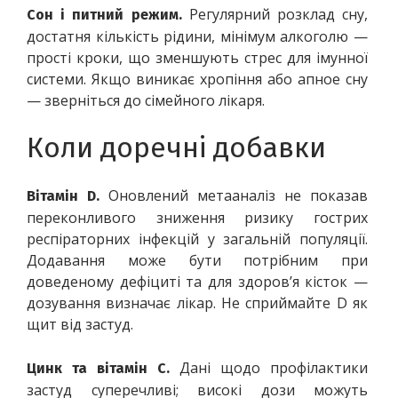
 Регулярний розклад сну, 
Сон і питний режим.
достатня кількість рідини, мінімум алкоголю — 
прості кроки, що зменшують стрес для імунної 
системи. Якщо виникає хропіння або апное сну 
— зверніться до сімейного лікаря.
Коли доречні добавки
 Оновлений метааналіз не показав 
Вітамін D.
переконливого зниження ризику гострих 
респіраторних інфекцій у загальній популяції. 
Додавання може бути потрібним при 
доведеному дефіциті та для здоров’я кісток — 
дозування визначає лікар. Не сприймайте D як 
щит від застуд. 
 Дані щодо профілактики 
Цинк та вітамін C.
застуд суперечливі; високі дози можуть 