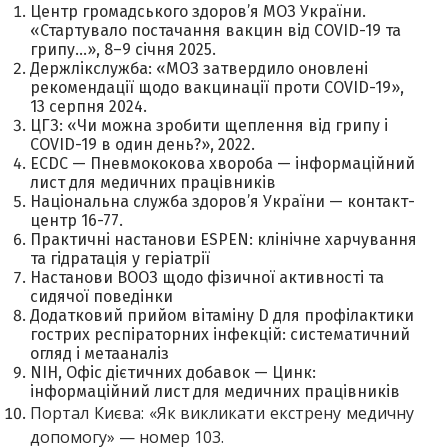
Центр громадського здоров’я МОЗ України.
«Стартувало постачання вакцин від COVID-19 та
грипу…», 8–9 січня 2025.
Держлікслужба: «МОЗ затвердило оновлені
рекомендації щодо вакцинації проти COVID-19»,
13 серпня 2024.
ЦГЗ: «Чи можна зробити щеплення від грипу і
COVID-19 в один день?», 2022.
ECDC —
Пневмококова хвороба — інформаційний
лист для медичних працівників
Національна служба здоров’я України — контакт-
центр 16-77.
Практичні настанови ESPEN: клінічне харчування
та гідратація у геріатрії
Настанови ВООЗ щодо фізичної активності та
сидячої поведінки
Додатковий прийом вітаміну D для профілактики
гострих респіраторних інфекцій: систематичний
огляд і метааналіз
NIH, Офіс дієтичних добавок — Цинк:
інформаційний лист для медичних працівників
Портал Києва: «Як викликати екстрену медичну 
допомогу» — номер 103. 