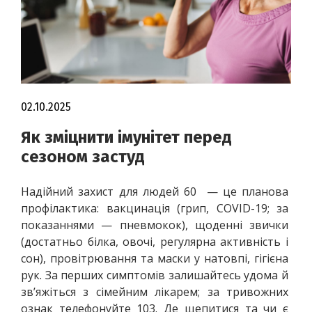
02.10.2025
Як зміцнити імунітет перед
сезоном застуд
Надійний захист для людей 60  — це планова 
профілактика: вакцинація (грип, COVID-19; за 
показаннями — пневмокок), щоденні звички 
(достатньо білка, овочі, регулярна активність і 
сон), провітрювання та маски у натовпі, гігієна 
рук. За перших симптомів залишайтесь удома й 
зв’яжіться з сімейним лікарем; за тривожних 
ознак телефонуйте 103. Де щепитися та чи є 