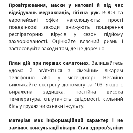
Провітрювання, маски у натовпі й під час 
 ВООЗ та 
відвідувань медзакладів, гігієна рук.
європейські офіси наголошують: прості 
поведінкові заходи знижують поширення 
респіраторних вірусів у сезон підйому 
захворюваності. Оцінюйте власний ризик і 
застосовуйте заходи там, де це доречно. 
 Залишайтесь 
План дій при перших симптомах.
удома й зв’яжіться з сімейним лікарем 
телефонно або у месенджері. Негайно 
викликайте екстрену допомогу за 103, якщо є 
виражена задишка, постійна висока 
температура, сплутаність свідомості, сильний 
біль у грудях чи ознаки інсульту. 
Матеріал має інформаційний характер і не 
замінює консультації лікаря. Стан здоров’я, ліки 